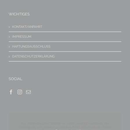
WICHTIGES
KONTAKT/ANFAHRT
IMPRESSUM
HAFTUNGSAUSSCHLUSS
DATENSCHUTZERKLÄRUNG
SOCIAL
Aus datenschutzrechtlichen Gründen benötigt Facebook Ihre
Einwilligung um geladen zu werden. Mehr Informationen finden