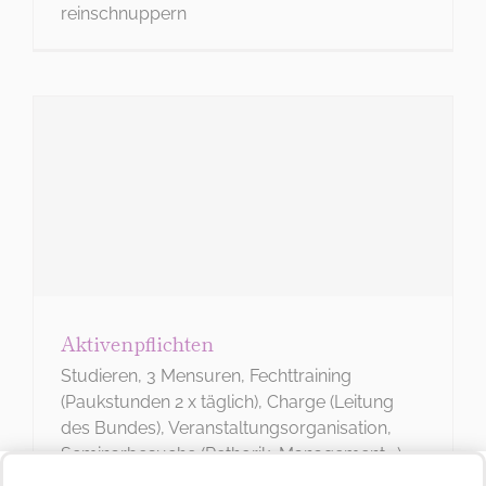
reinschnuppern
DIES IST DEIN MENÜ
Wo
möchtest
Du hin?
Aktivenpflichten
Studieren, 3 Mensuren, Fechttraining
(Paukstunden 2 x täglich), Charge (Leitung
des Bundes), Veranstaltungsorganisation,
Seminarbesuche (Rethorik, Management …),
Vorträge, Reden, Dienstleistermanagement.