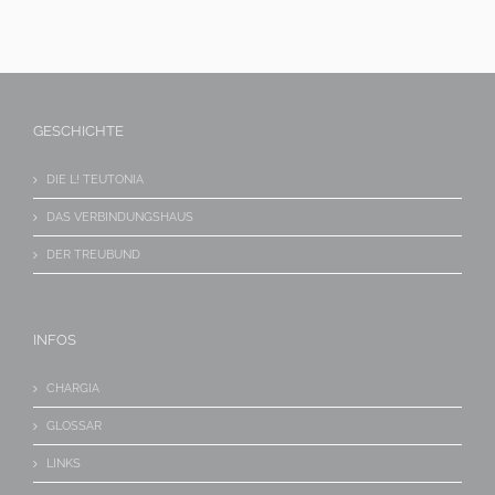
GESCHICHTE
DIE L! TEUTONIA
DAS VERBINDUNGSHAUS
DER TREUBUND
INFOS
CHARGIA
GLOSSAR
LINKS