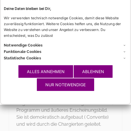
Deine Daten bleiben bei Dir,
Wir verwenden technisch notwendige Cookies, damit diese Website
zuverlässig funktioniert. Weitere Cookies helfen uns, die Nutzung der
Website zu verstehen und unser Angebot zu verbessern. Du
entscheidest, was Du zulässt
Notwendige Cookies
Funktionale Cookies
Aktiver
Statistische Cookies
Studierendes Mitglied einer
ALLES ANNEHMEN
ABLEHNEN
Studentenverbindung. Zur Aktivitas zählen
Füxe, Burschen und inaktive Burschen, also
NUR NOTEWENDIGE
alle Mitglieder, die ihr Studium noch nicht
beendet haben. Die Aktivitas prägt als
tragende Säule der Verbindung deren Leben,
Programm und äußeres Erscheinungsbild.
Sie ist demokratisch aufgebaut ( Convente)
und wird durch die Chargierten geleitet.