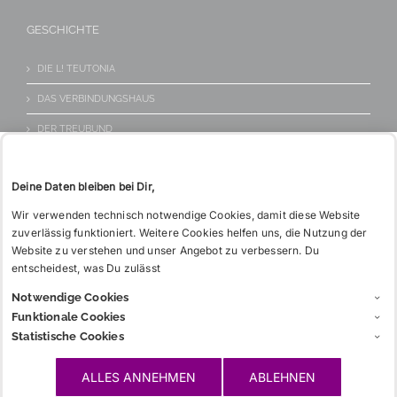
KONTAKT
Tel: 06221 26 517
GESCHICHTE
WIE BITTE?
DIE L! TEUTONIA
DAS VERBINDUNGSHAUS
DER TREUBUND
Deine Daten bleiben bei Dir,
INFOS
Wir verwenden technisch notwendige Cookies, damit diese Website
zuverlässig funktioniert. Weitere Cookies helfen uns, die Nutzung der
CHARGIA
Website zu verstehen und unser Angebot zu verbessern. Du
GLOSSAR
entscheidest, was Du zulässt
Notwendige Cookies
LINKS
Funktionale Cookies
Statistische Cookies
WICHTIGES
ALLES ANNEHMEN
ABLEHNEN