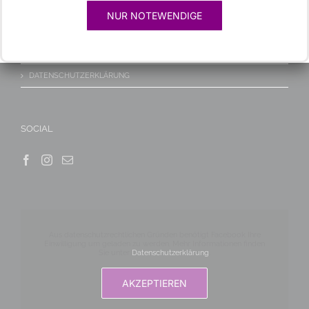
KONTAKT/ANFAHRT
NUR NOTEWENDIGE
IMPRESSUM
HAFTUNGSAUSSCHLUSS
DATENSCHUTZERKLÄRUNG
SOCIAL
Aus datenschutzrechtlichen Gründen benötigt Facebook Ihre
Einwilligung um geladen zu werden. Mehr Informationen finden
Sie unter
Datenschutzerklärung
.
AKZEPTIEREN