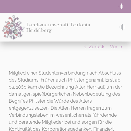
Zum
Togg
Inhalt
Navi
springen
WG-Zimmer frei
Landsmannschaft Teutonia
Heidelberg
Tog
Nav
TACH!
Absolute Beginner
Zurück
Vor
STUDIEREN
Semesterprogramm
WOHNEN
Mitglied einer Studentenverbindung nach Abschluss
des Studiums. Früher auch Philister genannt. Erst ab
Login für Teuten
ca. 1860 kam die Bezeichnung Alter Herr auf, um der
MITMACHEN!
damaligen spießbürgerlichen Nebenbedeutung des
Eventlocation Bremeneck
Begriffes Philister die Würde des Alters
IDEE
entgegenzusetzen. Die Alten Herren tragen zum
DIES IST DEIN MENÜ
Verbindungsleben im wesentlichen als führdernde
MENSUR
Kontakt
und beratende Mitglieder bei und sorgen für die
Kontinuität des Korporationsgedanken. Finanziert