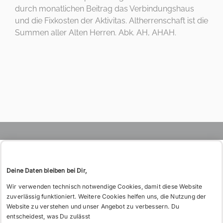
Wo
KONTAKT
durch monatlichen Beitrag das Verbindungshaus
Tel: 06221 26 517
möchtest
und die Fixkosten der Aktivitas. Altherrenschaft ist die
WIE BITTE?
Summen aller Alten Herren. Abk. AH, AHAH.
Du hin?
GESCHICHTE
Deine Daten bleiben bei Dir,
DIE L! TEUTONIA
Wir verwenden technisch notwendige Cookies, damit diese Website
DAS VERBINDUNGSHAUS
zuverlässig funktioniert. Weitere Cookies helfen uns, die Nutzung der
DER TREUBUND
Website zu verstehen und unser Angebot zu verbessern. Du
entscheidest, was Du zulässt