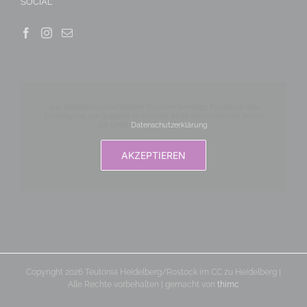
SOCIAL
Aus datenschutzrechtlichen Gründen benötigt Facebook Ihre
Einwilligung um geladen zu werden. Mehr Informationen finden
Sie unter
Datenschutzerklärung
.
AKZEPTIEREN
Copyright 2026 Teutonia Heidelberg/Rostock im CC zu Heidelberg |
Alle Rechte vorbehalten | gemacht von
thimc