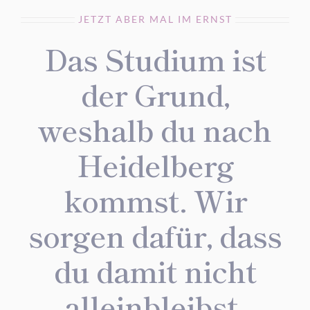
JETZT ABER MAL IM ERNST
Das Studium ist
der Grund,
DIES IST DEIN MENÜ
weshalb du nach
Wo
Heidelberg
möchtest
kommst. Wir
Du hin?
sorgen dafür, dass
du damit nicht
alleinbleibst.
DAS WAR NATÜRLICH EIN