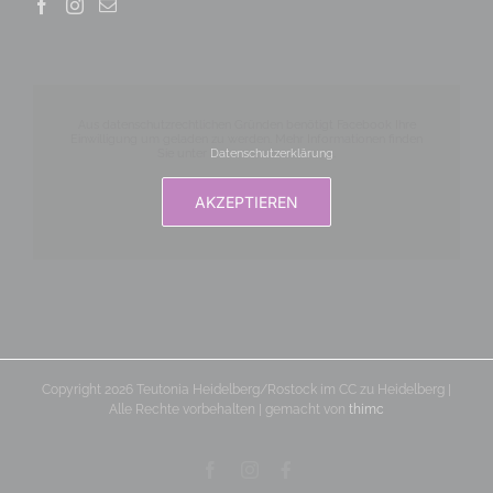
Aus datenschutzrechtlichen Gründen benötigt Facebook Ihre
Einwilligung um geladen zu werden. Mehr Informationen finden
Sie unter
Datenschutzerklärung
.
AKZEPTIEREN
Copyright 2026 Teutonia Heidelberg/Rostock im CC zu Heidelberg |
Alle Rechte vorbehalten | gemacht von
thimc
Facebook
Instagram
Benutzerdefiniert