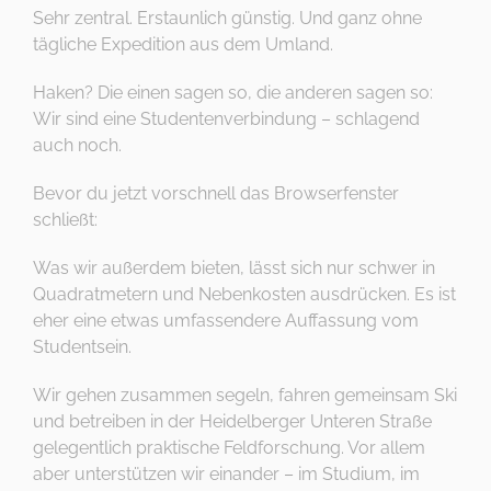
KONTAKT
Sehr zentral. Erstaunlich günstig. Und ganz ohne
Tel: 06221 26 517
tägliche Expedition aus dem Umland.
WIE BITTE?
Haken? Die einen sagen so, die anderen sagen so:
Wir sind eine Studentenverbindung – schlagend
auch noch.
Bevor du jetzt vorschnell das Browserfenster
schließt:
Was wir außerdem bieten, lässt sich nur schwer in
Quadratmetern und Nebenkosten ausdrücken. Es ist
eher eine etwas umfassendere Auffassung vom
Studentsein.
Wir gehen zusammen segeln, fahren gemeinsam Ski
und betreiben in der Heidelberger Unteren Straße
gelegentlich praktische Feldforschung. Vor allem
aber unterstützen wir einander – im Studium, im