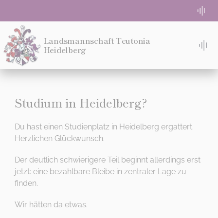
Zum
Togg
Inhalt
Navi
springen
WG-Zimmer frei
Landsmannschaft Teutonia
Heidelberg
Tog
Nav
TACH!
Absolute Beginner
STUDIEREN
Studium in Heidelberg?
Semesterprogramm
WOHNEN
Du hast einen Studienplatz in Heidelberg ergattert.
Login für Teuten
Herzlichen Glückwunsch.
MITMACHEN!
Der deutlich schwierigere Teil beginnt allerdings erst
Eventlocation Bremeneck
jetzt: eine bezahlbare Bleibe in zentraler Lage zu
IDEE
finden.
MENSUR
Kontakt
Wir hätten da etwas.