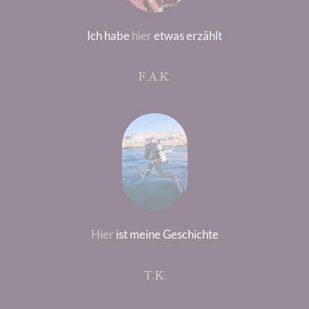
Ich habe
hier
etwas erzählt
F.A.K.
Hier
ist meine Geschichte
T.K.