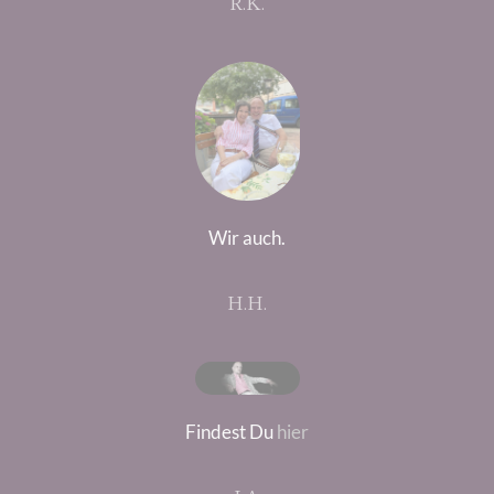
R.K.
Wir auch.
H.H.
Findest Du
hier