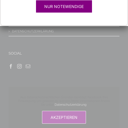
KONTAKT/ANFAHRT
NUR NOTEWENDIGE
IMPRESSUM
HAFTUNGSAUSSCHLUSS
DATENSCHUTZERKLÄRUNG
SOCIAL
Aus datenschutzrechtlichen Gründen benötigt Facebook Ihre
Einwilligung um geladen zu werden. Mehr Informationen finden
Sie unter
Datenschutzerklärung
.
AKZEPTIEREN