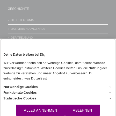
KONTAKT
Tel: 06221 26 517
GESCHICHTE
WIE BITTE?
DIE L! TEUTONIA
DAS VERBINDUNGSHAUS
DER TREUBUND
Deine Daten bleiben bei Dir,
INFOS
Wir verwenden technisch notwendige Cookies, damit diese Website
zuverlässig funktioniert. Weitere Cookies helfen uns, die Nutzung der
CHARGIA
Website zu verstehen und unser Angebot zu verbessern. Du
GLOSSAR
entscheidest, was Du zulässt
Notwendige Cookies
LINKS
Funktionale Cookies
Statistische Cookies
WICHTIGES
ALLES ANNEHMEN
ABLEHNEN