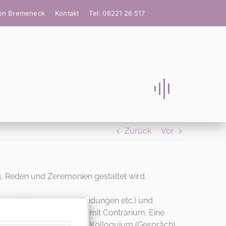
ion Bremeneck
Kontakt
Tel: 06221 26 517
Zurück
Vor
g, Reden und Zeremonien gestaltet wird.
ckerer mit Zipfeltausch, Brandungen etc.) und
chensalon und Fuxenstall mit Contrarium. Eine
tium (Ruhe), dazwischen Kolloquium (Gespräch).