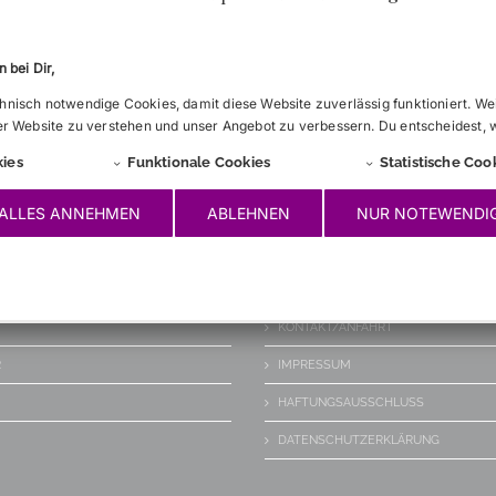
.
lich einer Kneipe, aber feierlicher als diese, z.B. zum Stif
 bei Dir,
nisch notwendige Cookies, damit diese Website zuverlässig funktioniert. We
er Website zu verstehen und unser Angebot zu verbessern. Du entscheidest, 
ies
Funktionale Cookies
Statistische Coo
ALLES ANNEHMEN
ABLEHNEN
NUR NOTEWENDI
WICHTIGES
KONTAKT/ANFAHRT
R
IMPRESSUM
HAFTUNGSAUSSCHLUSS
DATENSCHUTZERKLÄRUNG