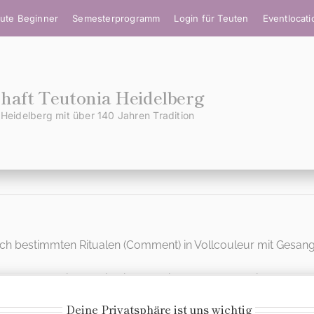
ute Beginner
Semesterprogramm
Login für Teuten
Eventlocat
aft Teutonia Heidelberg
Heidelberg mit über 140 Jahren Tradition
DIES IST DEIN MENÜ
Wo möchtest Du hin?
 nach bestimmten Ritualen (Comment) in Vollcouleur mit Gesan
licher hochoffizieller Teil mit Receptionen etc.), Inoffizium (lo
iedert sie sich in Präsidium und Corona letztere ggfs. in Burs
Deine Privatsphäre ist uns wichtig
r Kommers. Während der Reden und Zeremonien herrscht Silen