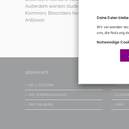
Außerdem werden studentische Lieder gesungen
Kommers: Besonders hochrangige Veranstaltung ähn
Deine Daten bleiben
Anlässen.
Wir verwenden tech
uns, die Nutzung d
Notwendige Cook
GESCHICHTE
INFOS
DIE L! TEUTONIA
CHARGIA
DAS VERBINDUNGSHAUS
GLOSSA
DER TREUBUND
LINKS