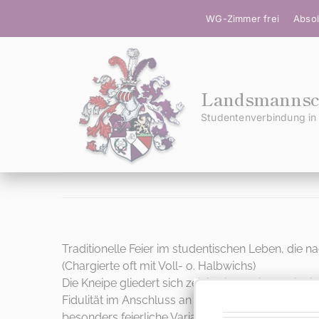
Zum
WG-Zimmer frei
Absol
Inhalt
springen
Landsmannsch
Studentenverbindung in 
Traditionelle Feier im studentischen Leben, die
(Chargierte oft mit Voll- o. Halbwichs)
Die Kneipe gliedert sich zeitlich in Offizium (feier
Fidulität im Anschluss an die Kneipe. Räumlich gl
besonders feierliche Variante der Kneipe ist de