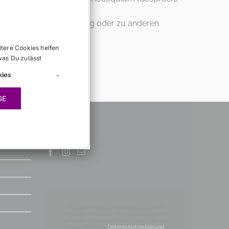
tungsfest einer Verbindung oder zu anderen
itere Cookies helfen
was Du zulässt
kies
GE
SOCIAL
Aus datenschutzrechtlichen Gründen
benötigt Facebook Ihre Einwilligung um
geladen zu werden. Mehr Informationen
finden Sie unter
Datenschutzerklärung
.