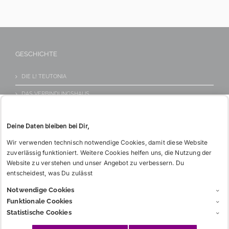
Du hin?
KONTAKT
Tel: 06221 26 517
WIE BITTE?
GESCHICHTE
DIE L! TEUTONIA
DAS VERBINDUNGSHAUS
DER TREUBUND
Deine Daten bleiben bei Dir,
Wir verwenden technisch notwendige Cookies, damit diese Website
INFOS
zuverlässig funktioniert. Weitere Cookies helfen uns, die Nutzung der
Website zu verstehen und unser Angebot zu verbessern. Du
entscheidest, was Du zulässt
CHARGIA
Notwendige Cookies
GLOSSAR
Funktionale Cookies
LINKS
Statistische Cookies