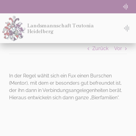
Zum
Togg
Inhalt
Navi
springen
WG-Zimmer frei
Landsmannschaft Teutonia
Heidelberg
Tog
Nav
TACH!
Absolute Beginner
Zurück
Vor
STUDIEREN
Semesterprogramm
WOHNEN
In der Regel wählt sich ein Fux einen Burschen
(Mentor), mit dem er besonders gut befreundet ist,
Login für Teuten
DIES IST DEIN MENÜ
der ihn dann in Verbindungsangelegenheiten berät.
MITMACHEN!
Hieraus entwickeln sich dann ganze „Bierfamilien“.
Wo
Eventlocation Bremeneck
IDEE
möchtest
MENSUR
Kontakt