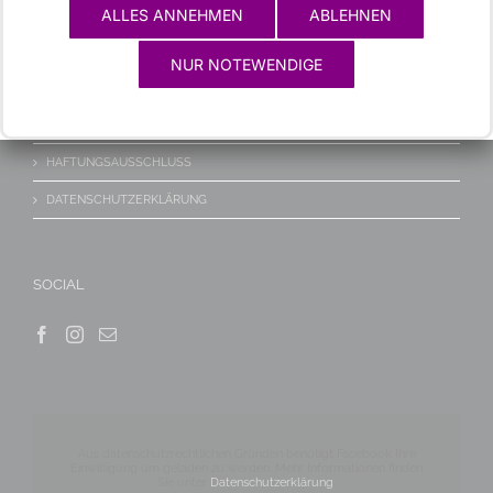
ALLES ANNEHMEN
ABLEHNEN
WICHTIGES
NUR NOTEWENDIGE
KONTAKT/ANFAHRT
IMPRESSUM
HAFTUNGSAUSSCHLUSS
DATENSCHUTZERKLÄRUNG
SOCIAL
Aus datenschutzrechtlichen Gründen benötigt Facebook Ihre
Einwilligung um geladen zu werden. Mehr Informationen finden
Sie unter
Datenschutzerklärung
.