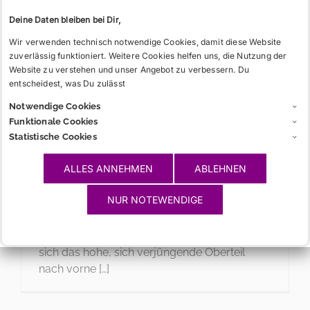
Deine Daten bleiben bei Dir,
Wir verwenden technisch notwendige Cookies, damit diese Website
zuverlässig funktioniert. Weitere Cookies helfen uns, die Nutzung der
Website zu verstehen und unser Angebot zu verbessern. Du
entscheidest, was Du zulässt
Mütze
Notwendige Cookies
Studentische Kopfbedeckung in den Farben
Funktionale Cookies
der Verbindung. Am weitesten verbreitet ist
Statistische Cookies
die Schirmmütze in verschiedenen Varianten.
ALLES ANNEHMEN
ABLEHNEN
Sonderformen sind das mit Zirkel etc.
bestickte schirmlose Tönnchen (Biertonne,
NUR NOTEWENDIGE
und besonders reich verziert: das Cerevis, oft
Bestandteil des Vollwichses) und der Stürmer,
aus der Jakobinermütze entwickelt, bei der
sich das hohe, sich verjüngende Oberteil
nach vorne […]