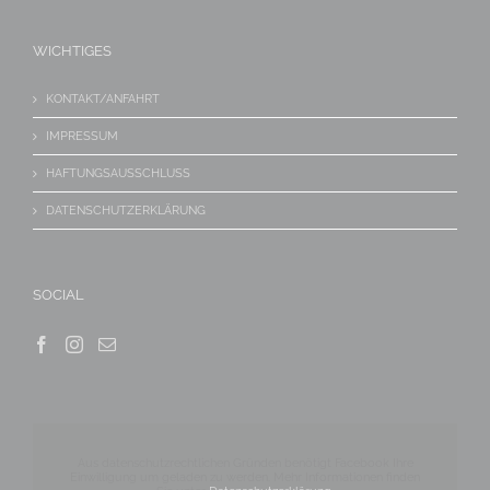
WICHTIGES
KONTAKT/ANFAHRT
IMPRESSUM
HAFTUNGSAUSSCHLUSS
DATENSCHUTZERKLÄRUNG
SOCIAL
Aus datenschutzrechtlichen Gründen benötigt Facebook Ihre
Einwilligung um geladen zu werden. Mehr Informationen finden