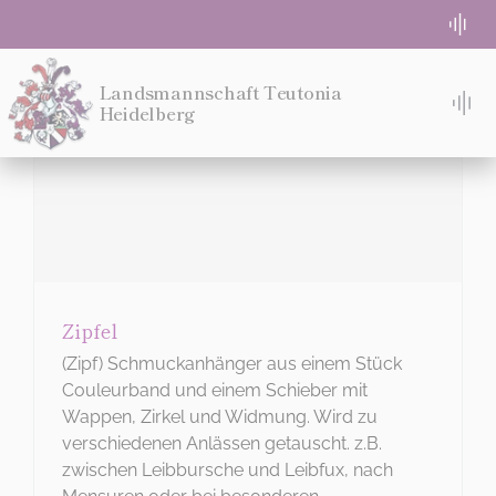
Zum
Togg
Inhalt
Navi
springen
WG-Zimmer frei
Landsmannschaft Teutonia
Heidelberg
Tog
Nav
TACH!
Absolute Beginner
STUDIEREN
Semesterprogramm
WOHNEN
Login für Teuten
Zipfel
MITMACHEN!
(Zipf) Schmuckanhänger aus einem Stück
Eventlocation Bremeneck
Couleurband und einem Schieber mit
IDEE
Wappen, Zirkel und Widmung. Wird zu
verschiedenen Anlässen getauscht. z.B.
MENSUR
Kontakt
zwischen Leibbursche und Leibfux, nach