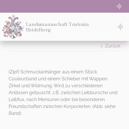
Zum
Togg
Inhalt
Navi
springen
WG-Zimmer frei
Landsmannschaft Teutonia
Heidelberg
Tog
Nav
TACH!
Absolute Beginner
Zurück
STUDIEREN
Semesterprogramm
WOHNEN
(Zipf) Schmuckanhänger aus einem Stück
Couleurband und einem Schieber mit Wappen,
Login für Teuten
Zirkel und Widmung. Wird zu verschiedenen
MITMACHEN!
Anlässen getauscht. z.B. zwischen Leibbursche und
DIES IST DEIN MENÜ
Eventlocation Bremeneck
Leibfux, nach Mensuren oder bei besonderen
IDEE
Freundschaften zwischen Korporierten. (Abb. siehe
Wo
Band)
MENSUR
Kontakt