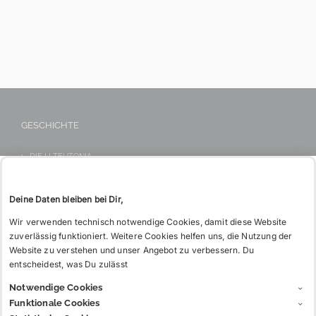
möchtest
KONTAKT
Tel: 06221 26 517
Du hin?
WIE BITTE?
GESCHICHTE
DIE L! TEUTONIA
DAS VERBINDUNGSHAUS
Deine Daten bleiben bei Dir,
DER TREUBUND
Wir verwenden technisch notwendige Cookies, damit diese Website
zuverlässig funktioniert. Weitere Cookies helfen uns, die Nutzung der
Website zu verstehen und unser Angebot zu verbessern. Du
INFOS
entscheidest, was Du zulässt
Notwendige Cookies
CHARGIA
Funktionale Cookies
GLOSSAR