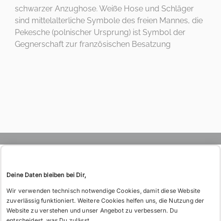
Wo
KONTAKT
schwarzer Anzughose. Weiße Hose und Schläger
Tel: 06221 26 517
sind mittelalterliche Symbole des freien Mannes, die
möchtest
WIE BITTE?
Pekesche (polnischer Ursprung) ist Symbol der
Gegnerschaft zur französischen Besatzung
Du hin?
GESCHICHTE
Deine Daten bleiben bei Dir,
DIE L! TEUTONIA
Wir verwenden technisch notwendige Cookies, damit diese Website
DAS VERBINDUNGSHAUS
zuverlässig funktioniert. Weitere Cookies helfen uns, die Nutzung der
Website zu verstehen und unser Angebot zu verbessern. Du
DER TREUBUND
entscheidest, was Du zulässt