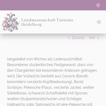
Zum
Togg
Inhalt
Navi
springen
WG-Zimmer frei
Landsmannschaft Teutonia
Heidelberg
Tog
Nav
TACH!
Absolute Beginner
Zurück
Vor
STUDIEREN
Semesterprogramm
WOHNEN
(abgeleitet von Wichse als Lederputzmittel)
Besonderes studentisches Festgewand, dass von
Login für Teuten
den Chargierten bei besonderen Anlässen getragen
MITMACHEN!
wird. Der Vollwichs besteht aus Cerevis (Barett,
Eventlocation Bremeneck
besonders verzierte Kopfbedeckung), Band,
IDEE
Schärpe, Pekesche (Flaus, verzierte Jacke), weißer
Stiefelhose, schwarze Schaftstiefel mit Sporen,
DIES IST DEIN MENÜ
MENSUR
Kontakt
weißen Stulpenhandschuhen und Schläger.
Halbwichs oder Salonwichs ist eine Pekesche mit