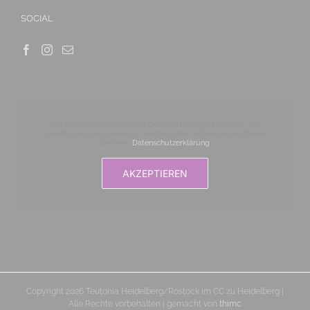
SOCIAL
Aus datenschutzrechtlichen Gründen benötigt Facebook Ihre
Einwilligung um geladen zu werden. Mehr Informationen finden
Sie unter
Datenschutzerklärung
.
AKZEPTIEREN
Copyright 2026 Teutonia Heidelberg/Rostock im CC zu Heidelberg |
Alle Rechte vorbehalten | gemacht von
thimc