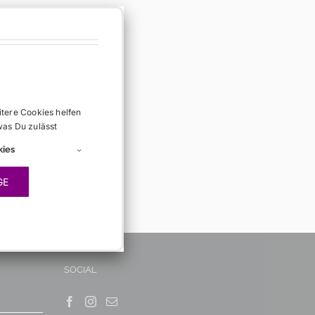
itere Cookies helfen
was Du zulässt
kies
GE
SOCIAL