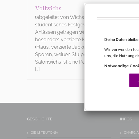
Vollwichs
(abgeleitet von Wichse als Lederputzmittel) 
studentisches Festgewand, dass von den Cha
Anlässen getragen wird. Der Vollwichs besteht
besonders verzierte Kopfbedeckung), Band, 
Deine Daten bleiben
(Flaus, verzierte Jacke), weißer Stiefelhose, s
Wir verwenden tech
Sporen, weißen Stulpenhandschuhen und Sch
uns, die Nutzung d
Salonwichs ist eine Pekesche mit schwarzer
Notwendige Cook
[…]
GESCHICHTE
INFOS
DIE L! TEUTONIA
CHARGIA