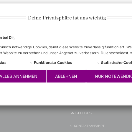
Besonderes
Deine Privatsphäre ist uns wichtig
rgierten bei besonderen
 aus Cerevis (Barett,
Schärpe, Pekesche
 bei Dir,
chwarze Schaftstiefel mit
nisch notwendige Cookies, damit diese Website zuverlässig funktioniert. We
läger. Halbwichs oder
er Website zu verstehen und unser Angebot zu verbessern. Du entscheidest, 
 Anzughose. Weiße Hose
ies
Funktionale Cookies
Statistische Coo
ALLES ANNEHMEN
ABLEHNEN
NUR NOTEWENDI
WICHTIGES
KONTAKT/ANFAHRT