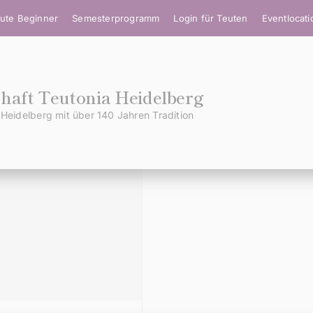
ute Beginner
Semesterprogramm
Login für Teuten
Eventlocat
aft Teutonia Heidelberg
Heidelberg mit über 140 Jahren Tradition
DIES IST DEIN MENÜ
Wo möchtest Du hin?