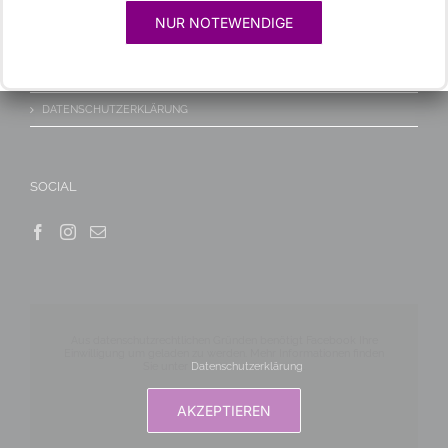
KONTAKT/ANFAHRT
NUR NOTEWENDIGE
IMPRESSUM
HAFTUNGSAUSSCHLUSS
DATENSCHUTZERKLÄRUNG
SOCIAL
Aus datenschutzrechtlichen Gründen benötigt Facebook Ihre
Einwilligung um geladen zu werden. Mehr Informationen finden
Sie unter
Datenschutzerklärung
.
AKZEPTIEREN