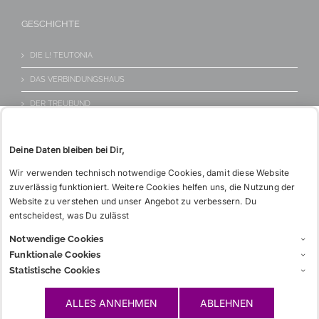
KONTAKT
Tel: 06221 26 517
GESCHICHTE
WIE BITTE?
DIE L! TEUTONIA
DAS VERBINDUNGSHAUS
DER TREUBUND
Deine Daten bleiben bei Dir,
INFOS
Wir verwenden technisch notwendige Cookies, damit diese Website
zuverlässig funktioniert. Weitere Cookies helfen uns, die Nutzung der
CHARGIA
Website zu verstehen und unser Angebot zu verbessern. Du
GLOSSAR
entscheidest, was Du zulässt
Notwendige Cookies
LINKS
Funktionale Cookies
Statistische Cookies
WICHTIGES
ALLES ANNEHMEN
ABLEHNEN