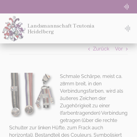
Zum
Togg
Inhalt
Navi
springen
WG-Zimmer frei
Landsmannschaft Teutonia
Heidelberg
Tog
Nav
TACH!
Absolute Beginner
Zurück
Vor
STUDIEREN
Semesterprogramm
WOHNEN
Schmale Schärpe, meist ca.
28mm breit, in den
Login für Teuten
Verbindungsfarben, wird als
MITMACHEN!
äußeres Zeichen der
Eventlocation Bremeneck
Zugehörigkeit zu einer
IDEE
(farbentragenden) Verbindung
getragen (über die rechte
MENSUR
Kontakt
Schulter zur linken Hüfte, zum Frack auch
DIES IST DEIN MENÜ
horizontal). Bestandteil des Couleurs. Symbolisiert