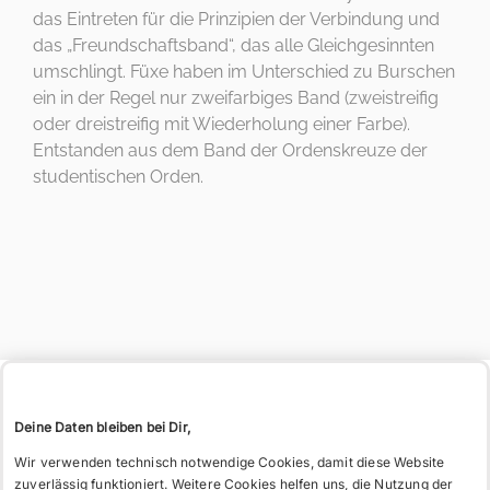
KONTAKT
das Eintreten für die Prinzipien der Verbindung und
Tel: 06221 26 517
Wo
das „Freundschaftsband“, das alle Gleichgesinnten
WIE BITTE?
umschlingt. Füxe haben im Unterschied zu Burschen
möchtest
ein in der Regel nur zweifarbiges Band (zweistreifig
oder dreistreifig mit Wiederholung einer Farbe).
Entstanden aus dem Band der Ordenskreuze der
Du hin?
studentischen Orden.
Deine Daten bleiben bei Dir,
GESCHICHTE
Wir verwenden technisch notwendige Cookies, damit diese Website
DIE L! TEUTONIA
zuverlässig funktioniert. Weitere Cookies helfen uns, die Nutzung der