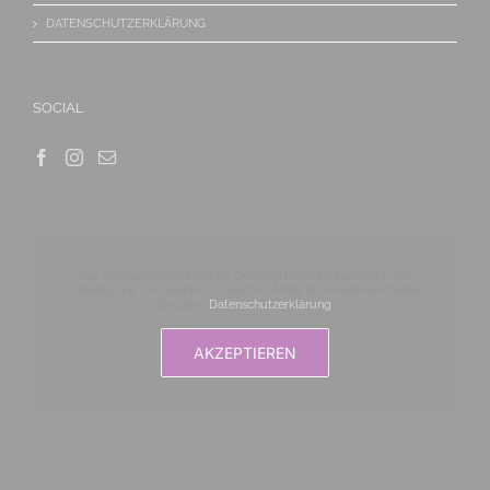
DATENSCHUTZERKLÄRUNG
SOCIAL
Aus datenschutzrechtlichen Gründen benötigt Facebook Ihre
Einwilligung um geladen zu werden. Mehr Informationen finden
Sie unter
Datenschutzerklärung
.
AKZEPTIEREN