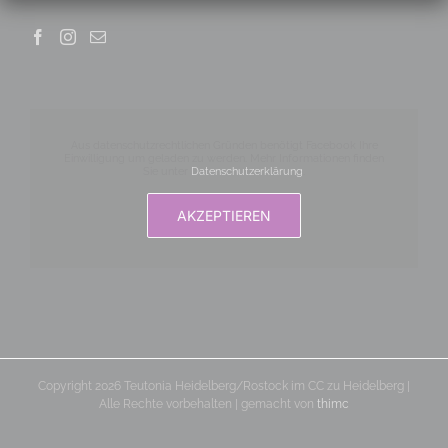
Aus datenschutzrechtlichen Gründen benötigt Facebook Ihre
Einwilligung um geladen zu werden. Mehr Informationen finden
Sie unter
Datenschutzerklärung
.
AKZEPTIEREN
Copyright 2026 Teutonia Heidelberg/Rostock im CC zu Heidelberg |
Alle Rechte vorbehalten | gemacht von
thimc