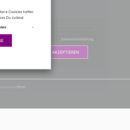
itere Cookies helfen
was Du zulässt
kies
Aus datenschutzrechtlichen Gründen
benötigt Facebook Ihre Einwilligung um
geladen zu werden. Mehr Informationen
finden Sie unter
Datenschutzerklärung
.
GE
AKZEPTIEREN
emacht von
thimc