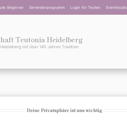
ute Beginner
Semesterprogramm
Login für Teuten
Eventlocat
aft Teutonia Heidelberg
Heidelberg mit über 140 Jahren Tradition
DIES IST DEIN MENÜ
Wo möchtest Du hin?
Deine Privatsphäre ist uns wichtig
WICHTIGES
KONTAKT/ANFAHRT