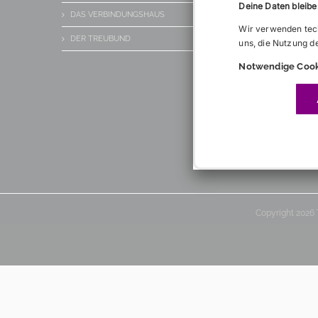
Deine Daten bleiben
DAS VERBINDUNGSHAUS
GLOSSA
Wir verwenden tech
DER TREUBUND
LINKS
uns, die Nutzung d
Notwendige Cook
Copyright 2026 