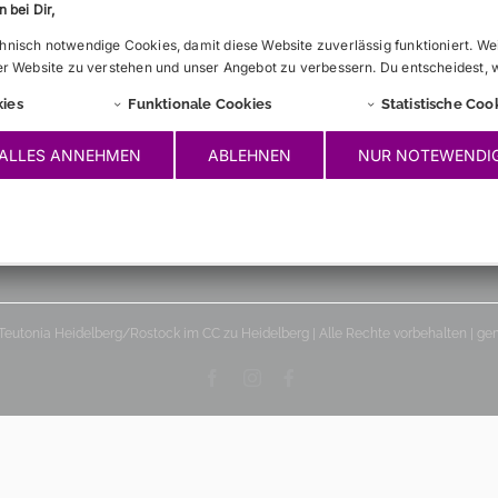
 bei Dir,
R
IMPRESSUM
nisch notwendige Cookies, damit diese Website zuverlässig funktioniert. We
HAFTUNGSAUSSCHLUSS
er Website zu verstehen und unser Angebot zu verbessern. Du entscheidest, 
DATENSCHUTZERKLÄRUNG
ies
Funktionale Cookies
Statistische Coo
ALLES ANNEHMEN
ABLEHNEN
NUR NOTEWENDI
Teutonia Heidelberg/Rostock im CC zu Heidelberg | Alle Rechte vorbehalten | g
Facebook
Instagram
Benutzerdefiniert