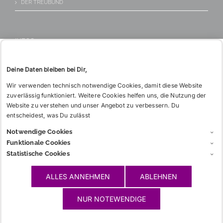
DER TREUBUND
KONTAKT
Tel: 06221 26 517
WIE BITTE?
INFOS
CHARGIA
Deine Daten bleiben bei Dir,
GLOSSAR
Wir verwenden technisch notwendige Cookies, damit diese Website
zuverlässig funktioniert. Weitere Cookies helfen uns, die Nutzung der
LINKS
Website zu verstehen und unser Angebot zu verbessern. Du
entscheidest, was Du zulässt
Notwendige Cookies
WICHTIGES
Funktionale Cookies
Statistische Cookies
KONTAKT/ANFAHRT
IMPRESSUM
ALLES ANNEHMEN
ABLEHNEN
HAFTUNGSAUSSCHLUSS
NUR NOTEWENDIGE
DATENSCHUTZERKLÄRUNG