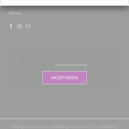
SOCIAL
Aus datenschutzrechtlichen Gründen benötigt Facebook Ihre
Einwilligung um geladen zu werden. Mehr Informationen finden
Sie unter
Datenschutzerklärung
.
AKZEPTIEREN
Copyright 2026 Teutonia Heidelberg/Rostock im CC zu Heidelberg |