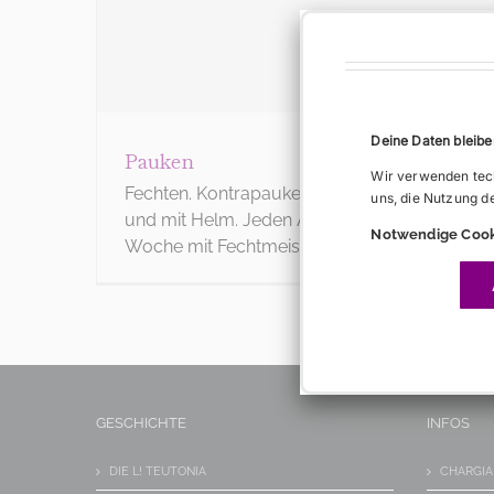
Deine Daten bleiben
Pauken
Wir verwenden tech
Fechten. Kontrapauken = Fechttraining. Geschi
uns, die Nutzung d
und mit Helm. Jeden Abend eine Stunde mind
Notwendige Cook
Woche mit Fechtmeister.
GESCHICHTE
INFOS
DIE L! TEUTONIA
CHARGIA