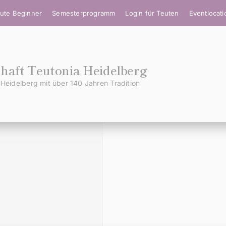
ute Beginner
Semesterprogramm
Login für Teuten
Eventlocat
aft Teutonia Heidelberg
Heidelberg mit über 140 Jahren Tradition
DIES IST DEIN MENÜ
Wo möchtest Du hin?