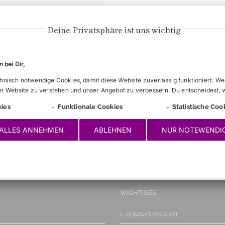
Deine Privatsphäre ist uns wichtig
 bei Dir,
nisch notwendige Cookies, damit diese Website zuverlässig funktioniert. We
eht mit stumpfer Klinge
er Website zu verstehen und unser Angebot zu verbessern. Du entscheidest, 
estens. Einmal pro
ies
Funktionale Cookies
Statistische Coo
ALLES ANNEHMEN
ABLEHNEN
NUR NOTEWENDI
WICHTIGES
KONTAKT/ANFAHRT