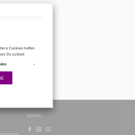
itere Cookies helfen
was Du zulässt
kies
GE
SOCIAL