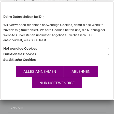
Der, der alles kann, alles weiß und alles sieht
was das akademische Fechten angeht.
Deine Daten bleiben bei Dir,
Wir verwenden technisch notwendige Cookies, damit diese Website
zuverlässig funktioniert. Weitere Cookies helfen uns, die Nutzung der
Website zu verstehen und unser Angebot zu verbessern. Du
entscheidest, was Du zulässt
Notwendige Cookies
GESCHICHTE
Funktionale Cookies
Statistische Cookies
DIE L! TEUTONIA
DAS VERBINDUNGSHAUS
ALLES ANNEHMEN
ABLEHNEN
DER TREUBUND
NUR NOTEWENDIGE
INFOS
CHARGIA