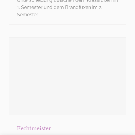
Unterscheidung zwischen dem Krassfuxen im
KONTAKT
1. Semester und dem Brandfuxen im 2.
Tel: 06221 26 517
Semester.
WIE BITTE?
DIES IST DEIN MENÜ
Wo
möchtest
Du hin?
Fechtmeister