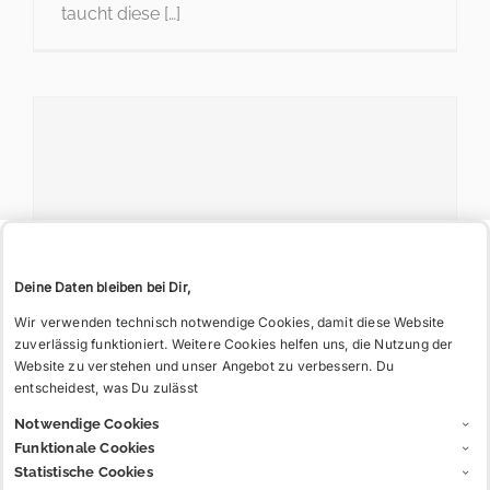
Du hin?
taucht diese […]
Deine Daten bleiben bei Dir,
Comment
Wir verwenden technisch notwendige Cookies, damit diese Website
(frz. „wie“) Regularium und Glossar für
zuverlässig funktioniert. Weitere Cookies helfen uns, die Nutzung der
bestimmte Formen des studentischen
Website zu verstehen und unser Angebot zu verbessern. Du
Brauchtums und Gemeinschaftslebens.
entscheidest, was Du zulässt
Früher streng normativ, heute eher deskriptiv.
Notwendige Cookies
Es gibt den allgemeinen deutschen
Funktionale Cookies
Biercomment als Kneipcomment, sowie
Statistische Cookies
Couleurcomment, Fechtcomment etc.