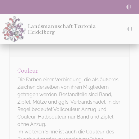
Zum
Togg
Inhalt
Navi
springen
WG-Zimmer frei
Landsmannschaft Teutonia
Heidelberg
Tog
Nav
TACH!
Absolute Beginner
STUDIEREN
Semesterprogramm
Couleur
WOHNEN
Die Farben einer Verbindung, die als äußeres
Login für Teuten
Zeichen derselben von ihren Mitgliedern
MITMACHEN!
getragen werden. Bestandteile sind Band,
Zipfel, Mütze und ggfs. Verbandsnadel. In der
Eventlocation Bremeneck
Regel bedeutet Vollcouleur Anzug und
IDEE
Couleur, Halbcouleur nur Band und Zipfel
ohne Anzug.
MENSUR
Kontakt
Im weiteren Sinne ist auch die Couleur des