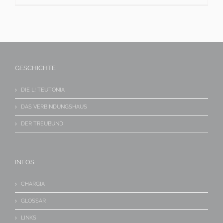
GESCHICHTE
DIE L! TEUTONIA
DAS VERBINDUNGSHAUS
DER TREUBUND
INFOS
CHARGIA
GLOSSAR
LINKS