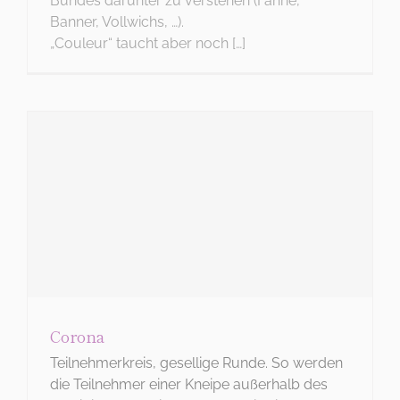
Bundes darunter zu verstehen (Fahne,
KONTAKT
Banner, Vollwichs, …).
Tel: 06221 26 517
„Couleur“ taucht aber noch […]
WIE BITTE?
Corona
Teilnehmerkreis, gesellige Runde. So werden
die Teilnehmer einer Kneipe außerhalb des