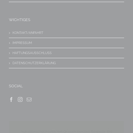
WICHTIGES
KONTAKT/ANFAHRT
IMPRESSUM
HAFTUNGSAUSSCHLUSS
DATENSCHUTZERKLÄRUNG
SOCIAL
Aus datenschutzrechtlichen Gründen benötigt Facebook Ihre